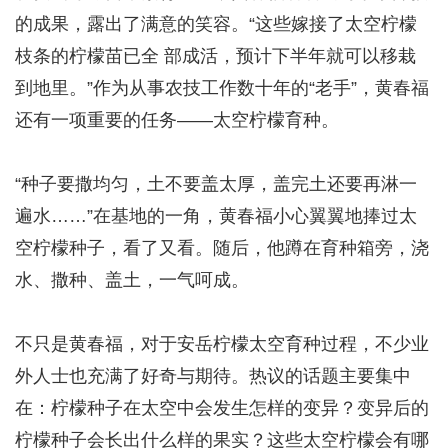
的成果，露出了满意的笑容。“这些嫁接了太空柠檬
枝条的柠檬苗已全 部成活，预计下半年就可以移栽
到地里。”作为从事农技工作数十年的“老手”，黄春福
还有一项重要的任务——太空柠檬育种。
“种子要撒均匀，土不要盖太厚，盖完土还要再淋一
遍水……”在基地的一角，黄春福小心翼翼地捧过太
空柠檬种子，看了又看。随后，他蹲在育种箱旁，浇
水、撒种、盖土，一气呵成。
不只是黄春福，对于安岳柠檬太空育种过程，不少业
外人士也充满了好奇与期待。热议的话题主要集中
在：柠檬种子在太空中会发生怎样的变异？变异后的
柠檬种子会长出什么样的果实？这些太空柠檬会有哪