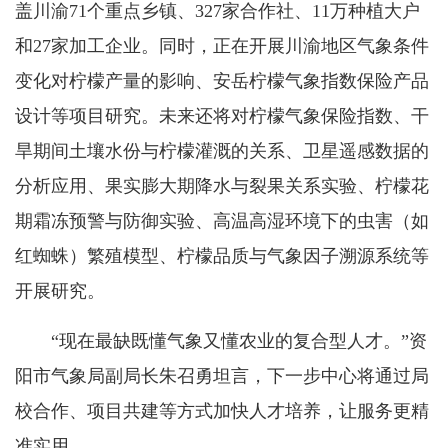
盖川渝71个重点乡镇、327家合作社、11万种植大户
和27家加工企业。同时，正在开展川渝地区气象条件
变化对柠檬产量的影响、安岳柠檬气象指数保险产品
设计等项目研究。未来还将对柠檬气象保险指数、干
旱期间
土壤水份与
柠檬灌溉的关系、卫星遥感数据的
分析应用、果实膨大期降水与裂果关系实验、柠檬花
期霜冻预警与防御实验、高温高湿环境下的虫害（如
红蜘蛛）繁殖模型、柠檬品质与气象因子溯源系统等
开展研究。
“现在最缺既懂气象又懂农业的复合型人才。”资
阳市气象局副局长朱召勇
坦言
，下一步中心将通过局
校合作、项目共建等方式加快人才培养，让服务更精
准实用。