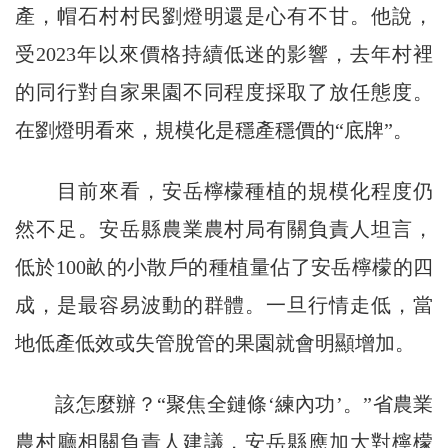
產，帽石村村民劉燈明還是心有不甘。他說，
受2023年以來價格持續低迷的影響，去年村裡
的同行對自家果園不同程度採取了放任態度。
在劉燈明看來，規模化是穩產穩價的“底牌”。
目前來看，安岳檸檬種植的規模化程度仍
然不足。安岳縣農業農村局有關負責人坦言，
低於100畝的小散戶的種植量佔了安岳檸檬的四
成，是最容易波動的群體。一旦行情走低，當
地低產低效或失管脫管的果園就會明顯增加。
該怎麼辦？“聚焦全鏈條‘練內功’。”省農業
農村廳相關負責人建議，安岳縣應加大對檸檬