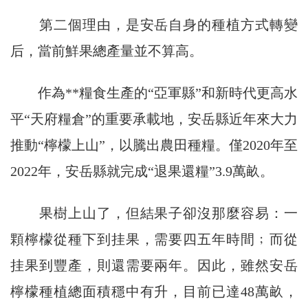
第二個理由，是安岳自身的種植方式轉變
后，當前鮮果總產量並不算高。
作為**糧食生產的“亞軍縣”和新時代更高水
平“天府糧倉”的重要承載地，安岳縣近年來大力
推動“檸檬上山”，以騰出農田種糧。僅2020年至
2022年，安岳縣就完成“退果還糧”3.9萬畝。
果樹上山了，但結果子卻沒那麼容易：一
顆檸檬從種下到挂果，需要四五年時間﹔而從
挂果到豐產，則還需要兩年。因此，雖然安岳
檸檬種植總面積穩中有升，目前已達48萬畝，