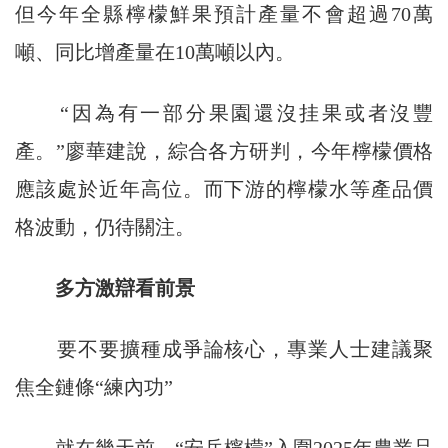
但今年全縣檸檬鮮果預計產量不會超過70萬
噸、同比增產量在10萬噸以內。
“因為有一部分果園還沒挂果或者沒豐
產。”廖華建說，綜合各方研判，今年檸檬價格
應該處於近年高位。而下游的檸檬水等產品價
格波動，仍待關注。
多方激辯看前景
要不要擴種成爭論核心，專業人士建議聚
焦全鏈條“練內功”
就在幾天前，“安岳檸檬”入圍2025年農業品