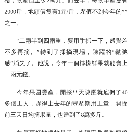
格，畝產值至少2萬元。而去年，每畝單產隻有
2000斤，地頭價隻有1元/斤，產值不到今年的**
之一。
“二兩半到四兩重，要用手抓一下，感覺差
不多再摘。”轉到了採摘現場，陳躍的“鬆弛
感”消失了。他說，今年一個檸檬鮮果就能賣上
一兩元錢。
今年果園豐產，開採**天陳躍就雇佣了40
多個工人，趕得上去年的豐產期用工量。開採
前三天日均摘果量，也達到了8萬多斤。