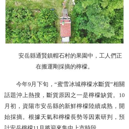
安岳縣通賢鎮帽石村的果園中，工人們正
在搬運剛採摘的檸檬。
今年9月下旬，“蜜雪冰城檸檬水斷貨”相關
話題沖上熱搜，斷貨原因之一是檸檬缺貨。10
月初，資陽市安岳縣的新鮮檸檬陸續成熟，開
始採摘。根據天氣和檸檬長勢等因素研判，預
計安岳檸檬11月將迎來集中上市時段。