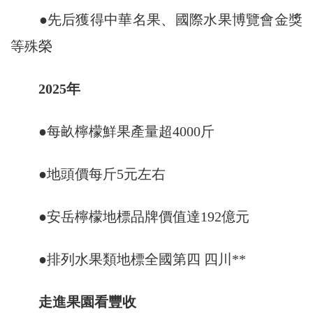
●先后獲得中華名果、國際水果博覽會金獎
等殊榮
2025年
●每畝檸檬鮮果產量超4000斤
●地頭價每斤5元左右
●安岳檸檬地標品牌價值達192億元
●排列水果類地標全國第四 四川**
走進果園看豐收