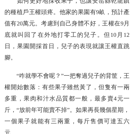
如何更好地採收果子，也讓安岳縣乾龍鎮
的種植戶王權頭疼。他家的果園有9畝，預計產
值有20萬元。考慮到自己身體不好，王權在9月
底就叫回了在外地打零工的兒子。但10月12
日，果園開採首日，兒子的表現就讓王權直跳
腳。
“咋就學不會呢？”一把奪過兒子的背筐，王
權開始數落：有些果子雖然黃了，但隻有一兩
多重，果肉和汁水品質都一般，最多賣4元一
斤，“放前年可能賣不掉”。如果再長幾個星期，
一個果子就能有三兩重，每斤售價可達五六
元。