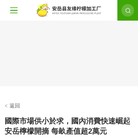
<
返回
國際市場供小於求，國內消費快速崛起
安岳檸檬開摘 每畝產值超2萬元