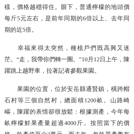
樣，價格越穩得住。眼下，普通檸檬的地頭價
每斤5元左右，是前年同期的6倍以上、去年同
期的近5倍。
幸福來得太突然，種植戶們既高興又迷
茫。“走，我帶你們轉一圈。”10月12日上午，陳
躍跳上越野車，拉著記者參觀果園。
果園的位置，位於安岳縣通賢鎮，橫跨帽
石村等三個自然村，總面積1200畝。山路崎
嶇，陳躍的表情卻很放鬆：根據測產，今年每
畝檸檬鮮果產量超過4000斤。按照當下的價