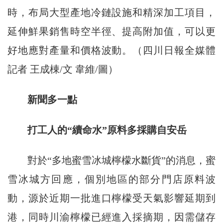
時，布局大型產地冷鏈設施和精深加工項目，
延伸鮮果銷售時空半徑、提高附加值，可以更
好地應對產量和價格波動。（四川日報全媒體
記者 王成棟/文 韋維/圖）
新聞多一點
打工人的“續命水”原料多採購自安岳
對於“多地蜜雪冰城檸檬水斷貨”的消息，蜜
雪冰城方回應，個別地區的部分門店原料波
動，源於近期一批進口檸檬受天氣影響延期到
港，同時川渝檸檬已經進入採摘期，因需儲存